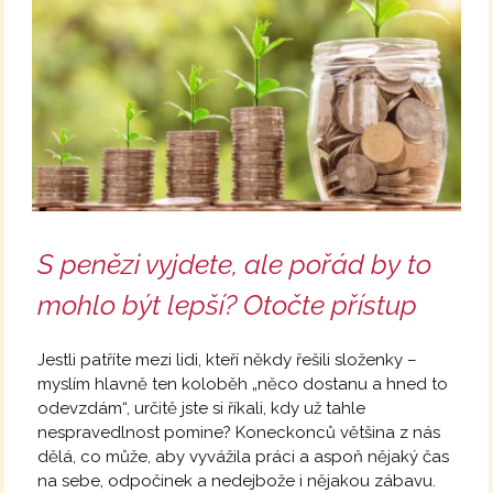
S penězi vyjdete, ale pořád by to
mohlo být lepší? Otočte přístup
Jestli patříte mezi lidi, kteří někdy řešili složenky –
myslím hlavně ten koloběh „něco dostanu a hned to
odevzdám“, určitě jste si říkali, kdy už tahle
nespravedlnost pomine? Koneckonců většina z nás
dělá, co může, aby vyvážila práci a aspoň nějaký čas
na sebe, odpočinek a nedejbože i nějakou zábavu.