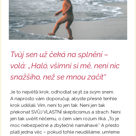
Tvůj sen už čeká na splnění –
volá: „Haló, všimni si mě, není nic
snažšího, než se mnou začít“
Je to největší krok, odhodlat se jít za svým snem.
A naprosto vám doporučuji, abyste přesně tenhle
krok udělali. Vím, není to jen tak. Není jen tak
překonat SVŮJ VLASTNÍ skepticismus a strach. Není
jen tak uvěřit něčemu, o čem vám rozum říká: „To je
moc nebezpečné a zbytečně namáhavé.“ A přesto
platí jedna věc – pokud tohle neuděláme, umřeme.