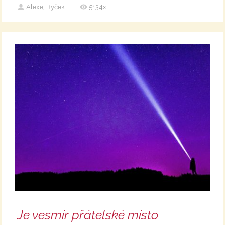
Alexej Byček
5134x
Je vesmír přátelské místo