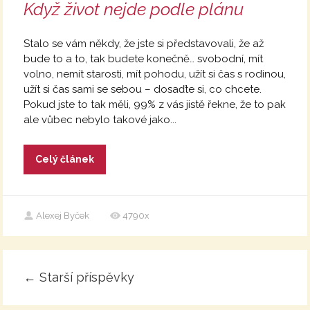
Když život nejde podle plánu
Stalo se vám někdy, že jste si představovali, že až
bude to a to, tak budete konečně… svobodní, mít
volno, nemít starosti, mít pohodu, užít si čas s rodinou,
užít si čas sami se sebou – dosaďte si, co chcete.
Pokud jste to tak měli, 99% z vás jistě řekne, že to pak
ale vůbec nebylo takové jako...
Celý článek
Alexej Byček
4790x
←
Starší příspěvky