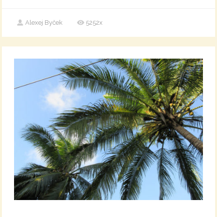
Alexej Byček
5252x