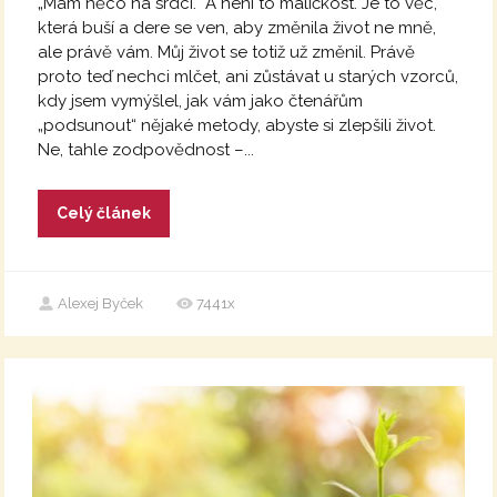
„Mám něco na srdci.“ A není to maličkost. Je to věc,
která buší a dere se ven, aby změnila život ne mně,
ale právě vám. Můj život se totiž už změnil. Právě
proto teď nechci mlčet, ani zůstávat u starých vzorců,
kdy jsem vymýšlel, jak vám jako čtenářům
„podsunout“ nějaké metody, abyste si zlepšili život.
Ne, tahle zodpovědnost –...
Celý článek
Alexej Byček
7441x