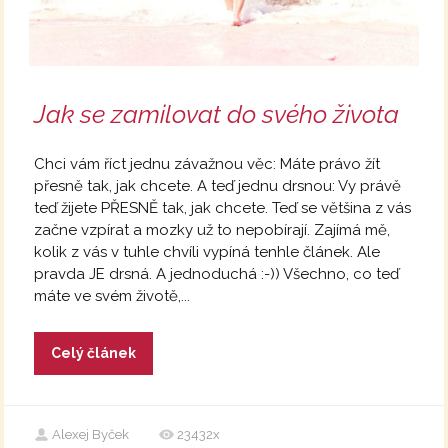
Jak se zamilovat do svého života
Chci vám říct jednu závažnou věc: Máte právo žít
přesně tak, jak chcete. A teď jednu drsnou: Vy právě
teď žijete PŘESNĚ tak, jak chcete. Teď se většina z vás
začne vzpírat a mozky už to nepobírají. Zajímá mě,
kolik z vás v tuhle chvíli vypíná tenhle článek. Ale
pravda JE drsná. A jednoduchá :-)) Všechno, co teď
máte ve svém životě,...
Celý článek
Alexej Byček
23432x