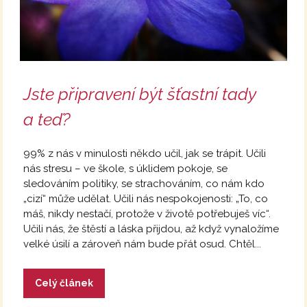
Jste připravení být šťastní tady
a teď?
99% z nás v minulosti někdo učil, jak se trápit. Učili
nás stresu – ve škole, s úklidem pokoje, se
sledováním politiky, se strachováním, co nám kdo
„cizí“ může udělat. Učili nás nespokojenosti: „To, co
máš, nikdy nestačí, protože v životě potřebuješ víc“.
Učili nás, že štěstí a láska přijdou, až když vynaložíme
velké úsilí a zároveň nám bude přát osud. Chtěl...
Celý článek