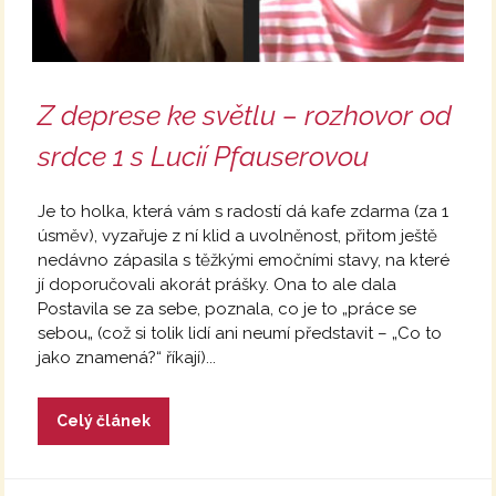
Z deprese ke světlu – rozhovor od
srdce 1 s Lucií Pfauserovou
Je to holka, která vám s radostí dá kafe zdarma (za 1
úsměv), vyzařuje z ní klid a uvolněnost, přitom ještě
nedávno zápasila s těžkými emočními stavy, na které
jí doporučovali akorát prášky. Ona to ale dala
Postavila se za sebe, poznala, co je to „práce se
sebou„ (což si tolik lidí ani neumí představit – „Co to
jako znamená?“ říkají)...
Celý článek