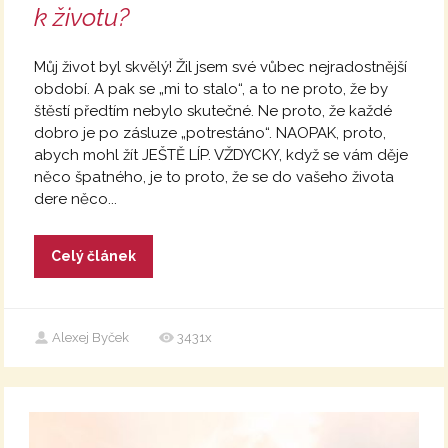
k životu?
Můj život byl skvělý! Žil jsem své vůbec nejradostnější
období. A pak se „mi to stalo“, a to ne proto, že by
štěstí předtím nebylo skutečné. Ne proto, že každé
dobro je po zásluze „potrestáno“. NAOPAK, proto,
abych mohl žít JEŠTĚ LÍP. VŽDYCKY, když se vám děje
něco špatného, je to proto, že se do vašeho života
dere něco...
Celý článek
Alexej Byček
3431x