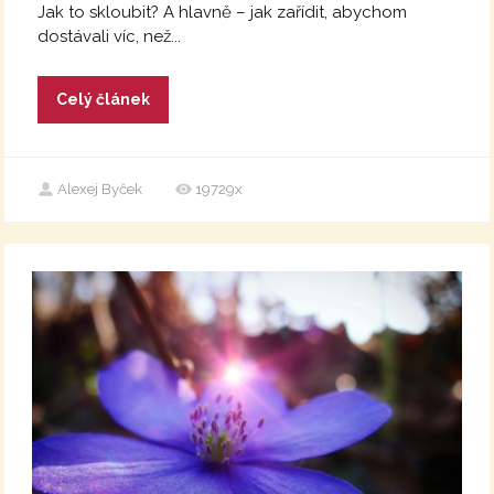
Jak to skloubit? A hlavně – jak zařídit, abychom
dostávali víc, než...
Celý článek
Alexej Byček
19729x