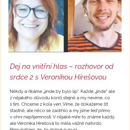
Dej na vnitřní hlas – rozhovor od
srdce 2 s Veronikou Hírešovou
Někdy si říkáme „jinde by bylo líp“. Každé „jinde“ ale
z nějakého důvodu končí stejně a my nevíme, co
s tím. Chceme z kola ven. Víme, že dokážeme žít
šťastně, ale něco se zadrhlo a my jsme teď přímo
v ohni nepříjemností. V nějaké míře to známe každý,
ale Veronika Hírešová to měla vážně natvrdo.
Přesvědčení, že „to dobré si musí...