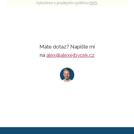
Vytvořeno v prodejním systému
FAPI
.
Máte dotaz? Napište mi
na
alex@alexejbycek.cz