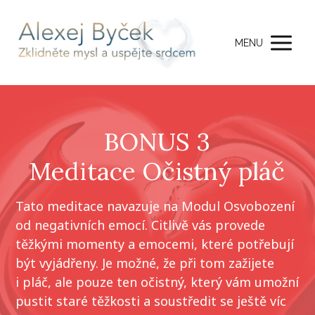
MENU
BONUS 3
Meditace Očistný pláč
Tato meditace navazuje na Modul Osvobození
od negativních emocí. Citlivě vás provede
těžkými momenty a emocemi, které potřebují
být vyjádřeny. Je možné, že při tom zažijete
i pláč, ale pouze ten očistný, který vám umožní
pustit staré těžkosti a soustředit se ještě víc