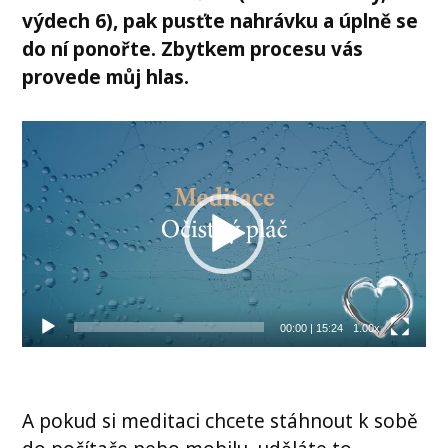
výdech 6), pak pusťte nahrávku a úplně se
do ní ponořte. Zbytkem procesu vás
provede můj hlas.
Video
přehrávač
00:00
|
15:24
1.00x
A pokud si meditaci chcete stáhnout k sobě