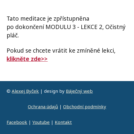
Tato meditace je zpřístupněna
po dokončení MODULU 3 - LEKCE 2, Očistný
pláč.
Pokud se chcete vrátit ke zmíněné lekci,
klikněte zde>>
©
Alexej Byček
| design by
Báječný web
Ochrana údajů
|
Obchodní podmínky
Facebook
|
Youtube
|
Kontakt