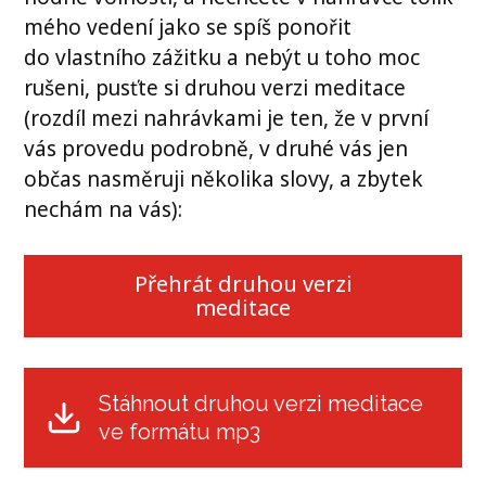
mého vedení jako se spíš ponořit
do vlastního zážitku a nebýt u toho moc
rušeni, pusťte si druhou verzi meditace
(rozdíl mezi nahrávkami je ten, že v první
vás provedu podrobně, v druhé vás jen
občas nasměruji několika slovy, a zbytek
nechám na vás):
Přehrát druhou verzi
meditace
Stáhnout druhou verzi meditace
ve formátu mp3