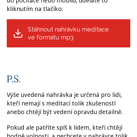
do počítače nebo mobilu, uděláte to
kliknutím na tlačíko:
Stáhnout nahrávku meditace
ve formátu mp3
P.S.
Výše uvedená nahrávka je určená pro lidi,
kteří nemají s meditací tolik zkušeností
anebo chtějí být vedení opravdu detailně.
Pokud ale patříte spíš k lidem, kteří chtějí
hodně volnosti, a nechcete v nahrávce tolik