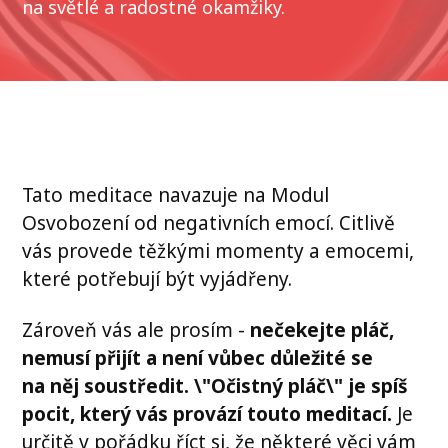
na světlé a radostné okamžiky.
Tato meditace navazuje na Modul
Osvobození od negativních emocí. Citlivě
vás provede těžkými momenty a emocemi,
které potřebují být vyjádřeny.
Zároveň vás ale prosím -
nečekejte pláč,
nemusí přijít a není vůbec důležité se
na něj soustředit.
\"Očistný pláč\" je spíš
pocit, který vás provází touto meditací.
Je
určitě v pořádku říct si, že některé věci vám