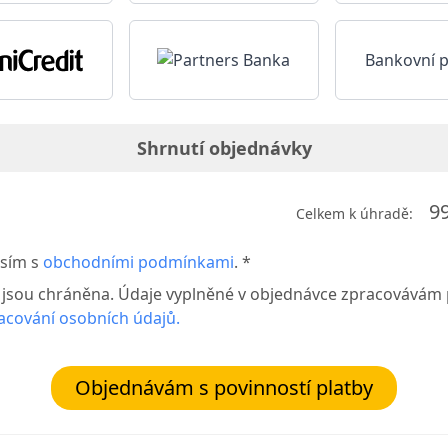
Bankovní 
Shrnutí objednávky
9
Celkem k úhradě:
sím s
obchodními podmínkami
. *
 jsou chráněna. Údaje vyplněné v objednávce zpracovávám
acování osobních údajů.
Objednávám s povinností platby