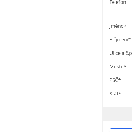
Telefon
Jméno*
Příjmení*
Ulice a č.p
Město*
PSČ*
Stát*