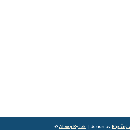
©
Alexej Byček
| design by
Báječný