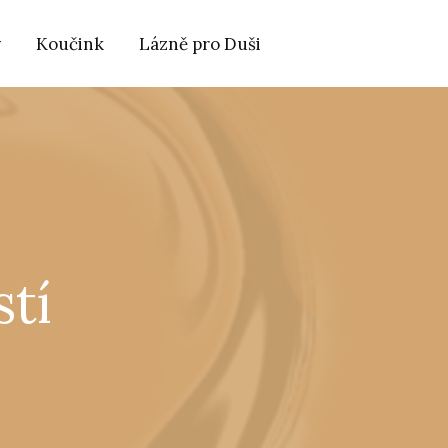
y
Koučink
Lázně pro Duši
stí