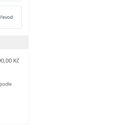
převod
90,00 Kč
 podle