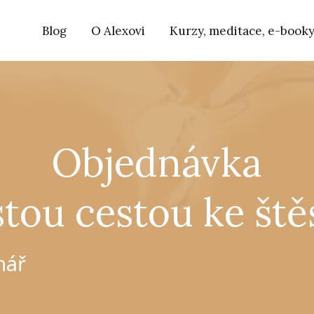
Blog
O Alexovi
Kurzy, meditace, e-book
Objednávka
stou cestou ke ště
nář