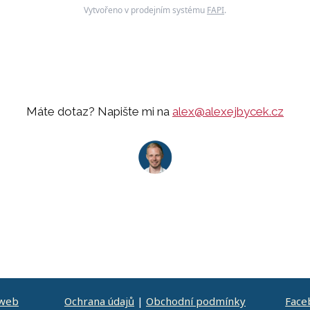
Vytvořeno v prodejním systému
FAPI
.
Máte dotaz? Napište mi na
alex@alexejbycek.cz
 web
Ochrana údajů
|
Obchodní podmínky
Face