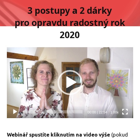
3 postupy a 2 dárky
pro opravdu radostný rok
2020
Video
přehrávač
00:00
|
22:54
1.00x
Webinář s
pustíte kliknutím na video výše
(pokud