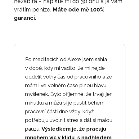
nezabírá – napište mi do 30 dnů a já vám
vrátím peníze.
Máte ode mě 100%
garanci.
Po meditacích od Alexe jsem sáhla
v době, kdy mi vadilo, že mi nejde
oddělit volný čas od pracovního a že
mám i ve volném čase plnou hlavu
myšlenek. Bylo příjemné, že trvají jen
minutku a můžu si je pustit během
pracovní části dne vždy, když
potřebuju uvolnit stres a dát si malou
pauzu.
Výsledkem je, že pracuju
mnohem víc v klidu, s nadhledem