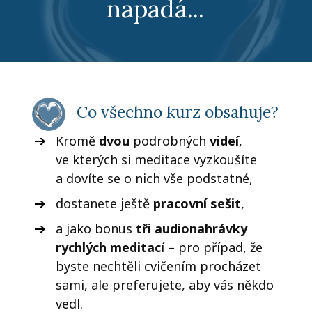
napadá...
Co všechno kurz obsahuje?
Kromě
dvou
podrobných
videí
,
ve kterých si meditace vyzkoušíte
a dovíte se o nich vše podstatné,
dostanete ještě
pracovní sešit
,
a jako bonus
tři audionahrávky
rychlých meditac
í – pro případ, že
byste nechtěli cvičením procházet
sami, ale preferujete, aby vás někdo
vedl.