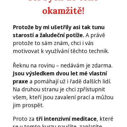
okamžitě!
Protože by mi ušetřily asi tak tunu
starostí a žaludeční potíže.
A právě
protože to sám znám, chci i vás
motivovat k využívání těchto technik.
Řeknu na rovinu – nedávám je zdarma.
Jsou výsledkem dvou let mé vlastní
praxe
a pomáhají už i řadě dalších lidí.
Na druhou stranu je chci zpřístupnit
všem, kteří jsou zavalení prací a můžou
jim prospět.
Proto za
tři intenzivní meditace
, které
se v tomto kurzu naučíte, zaplatíte