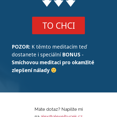
TO CHCI
POZOR:
K těmto meditacím teď
dostanete i speciální
BONUS
-
Smíchovou meditaci pro okamžité
zlepšení nálady
Máte dotaz? Napište mi
na
alex@alexejbycek.cz