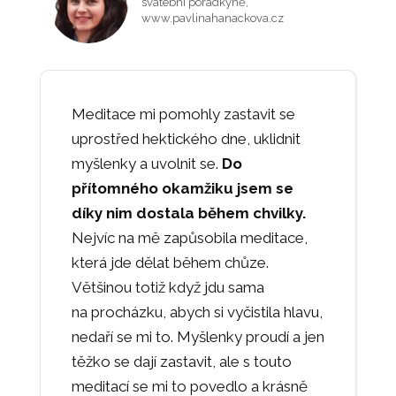
svatební poradkyně,
www.pavlinahanackova.cz
Meditace mi pomohly zastavit se
uprostřed hektického dne, uklidnit
myšlenky a uvolnit se.
Do
přítomného okamžiku jsem se
díky nim dostala během chvilky.
Nejvíc na mě zapůsobila meditace,
která jde dělat během chůze.
Většinou totiž když jdu sama
na procházku, abych si vyčistila hlavu,
nedaří se mi to. Myšlenky proudí a jen
těžko se dají zastavit, ale s touto
meditací se mi to povedlo a krásně