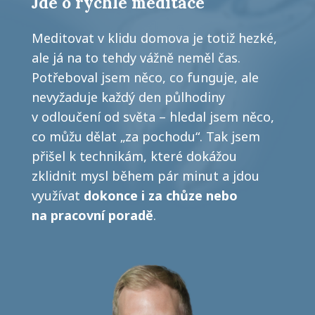
Jde o rychlé meditace
Meditovat v klidu domova je totiž hezké,
ale já na to tehdy vážně neměl čas.
Potřeboval jsem něco, co funguje, ale
nevyžaduje každý den půlhodiny
v odloučení od světa – hledal jsem něco,
co můžu dělat „za pochodu“. Tak jsem
přišel k technikám, které dokážou
zklidnit mysl během pár minut a jdou
využívat
dokonce i za chůze nebo
na pracovní poradě
.