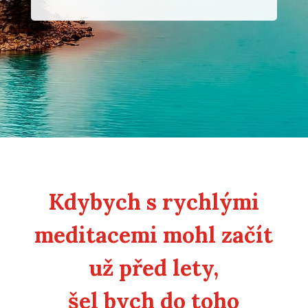
Kdybych s rychlými
meditacemi mohl začít
už před lety,
šel bych do toho