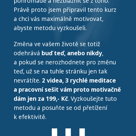
pohromadě a nezbláznit se z toho.
Právě proto jsem připravil tento kurz
a chci vás maximálně motivovat,
abyste metodu vyzkoušeli.
Změna ve vašem životě se totiž
odehrává
buď teď, anebo nikdy
,
a pokud se nerozhodnete pro změnu
teď, už se na tuhle stránku jen tak
nevrátíte.
2 videa, 3 rychlé meditace
a pracovní sešit vám proto motivačně
dám jen za 199,- Kč
. Vyzkoušejte tuto
metodu a posuňte se od přetížení
k efektivitě.