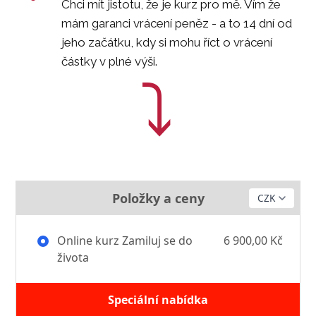
Chci mít jistotu, že je kurz pro mě. Vím že
mám garanci vrácení peněz - a to 14 dní od
jeho začátku, kdy si mohu říct o vrácení
částky v plné výši.
⤵︎
Položky a ceny
Online kurz Zamiluj se do
6 900,00 Kč
života
Speciální nabídka