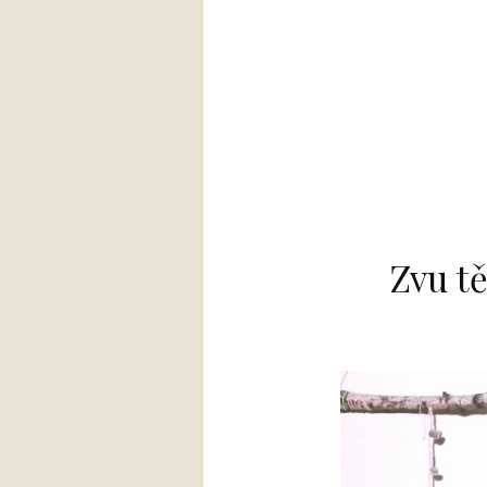
Zvu tě
Video
přehrávač