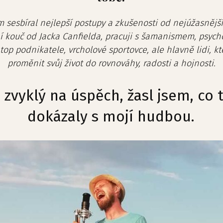
m sesbíral nejlepší postupy a zkušenosti od nejúžasněj
ní kouč od Jacka Canfielda, pracuji s šamanismem, psych
top podnikatele, vrcholové sportovce, ale hlavně lidi, kt
proměnit svůj život do rovnováhy, radosti a hojnosti.
m zvyklý na úspěch, žasl jsem, co
dokázaly s mojí hudbou.