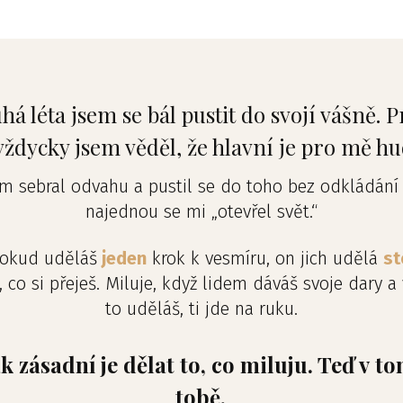
há léta jsem se bál pustit do svojí vášně. P
vždycky jsem věděl, že hlavní je pro mě hu
em sebral odvahu a pustil se do toho bez odkládání 
najednou se mi „otevřel svět.“
pokud uděláš
jeden
krok k vesmíru, on jich udělá
st
, co si přeješ. Miluje, když lidem dáváš svoje dary a 
to uděláš, ti jde na ruku.
ak zásadní je dělat to, co miluju. Teď v 
tobě.