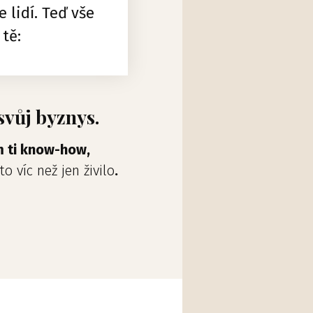
 lidí. Teď vše
 tě:
svůj byznys.
 ti know-how,
o víc než jen živilo
.