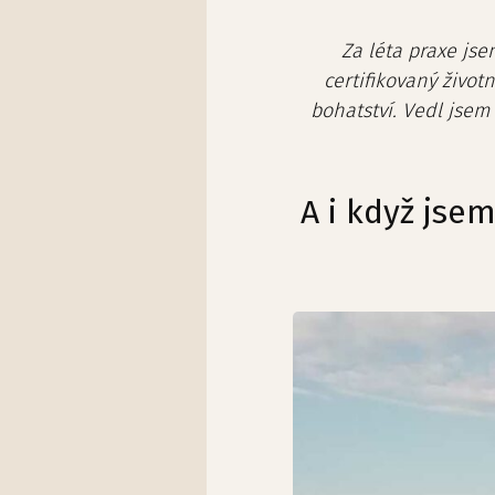
Za léta praxe jse
certifikovaný život
bohatství. Vedl jsem 
A i když jse