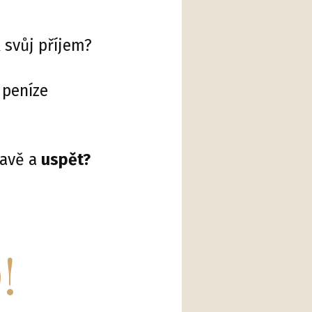
 svůj příjem?
 peníze
lavě a
uspět?
!