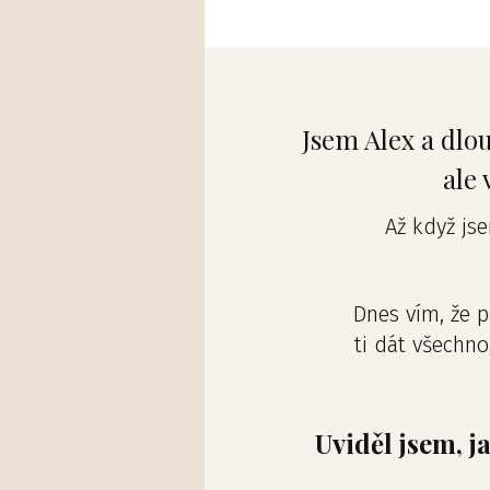
Jsem Alex a dlou
ale 
Až když js
Dnes vím, že 
ti dát všechno
Uviděl jsem, j