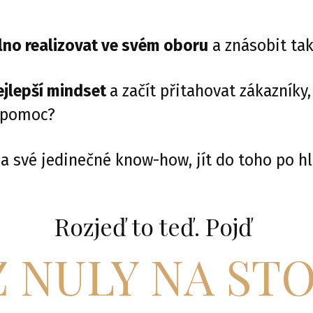
lno realizovat ve svém oboru
a znásobit tak
ejlepší mindset
a začít přitahovat zákazníky,
 pomoc?
za své jedinečné know-how, jít do toho po h
Rozjeď to teď. Pojď
Z NULY NA STO