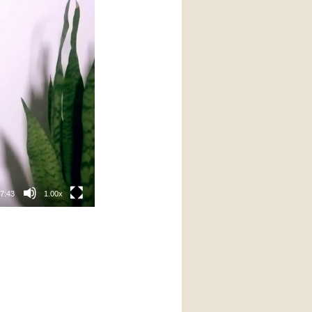
7:43
1.00x