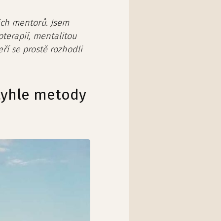
ších mentorů. Jsem
oterapií, mentalitou
eří se prostě rozhodli
 tyhle metody