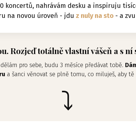
0 koncertů, nahrávám desku a inspiruju tisíce
ru na novou úroveň - jdu
z nuly na sto
- a zvu
. Rozjeď totálně vlastní vášeň a s ní 
o dělám pro sebe, budu 3 měsíce předávat tobě.
Dám
ru
a šanci věnovat se plně tomu, co miluješ, aby tě t
⤵︎