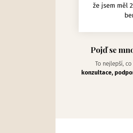
že jsem měl 2
be
Pojď se mnou
To nejlepší, c
konzultace, podpo