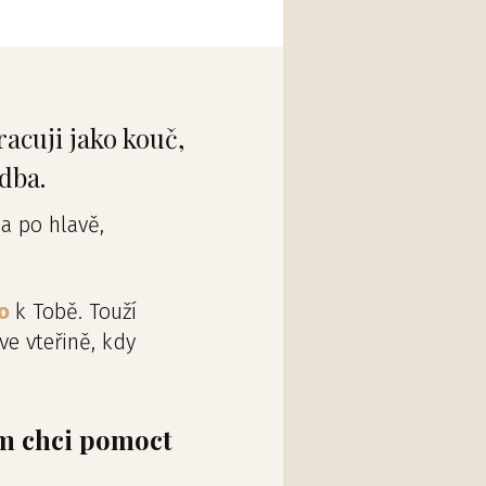
racuji jako kouč,
dba.
a po hlavě,
o
k Tobě. Touží
ve vteřině, kdy
tom chci pomoct