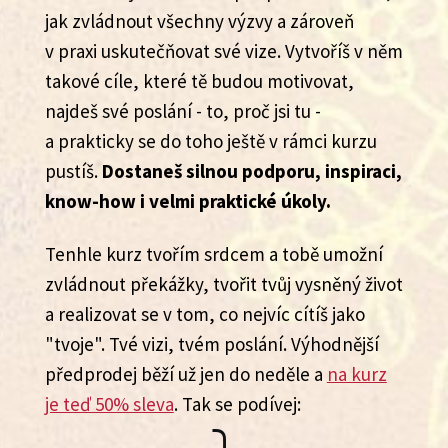
jak zvládnout všechny výzvy a zároveň
v praxi uskutečňovat své vize. Vytvoříš v něm
takové cíle, které tě budou motivovat,
najdeš své poslání - to, proč jsi tu -
a prakticky se do toho ještě v rámci kurzu
pustíš.
Dostaneš silnou podporu, inspiraci,
know-how i velmi praktické úkoly.
Tenhle kurz tvořím srdcem a tobě umožní
zvládnout překážky, tvořit tvůj vysněný život
a realizovat se v tom, co nejvíc cítíš jako
"tvoje". Tvé vizi, tvém poslání. Výhodnější
předprodej běží už jen do neděle a
na kurz
je teď 50% sleva
. Tak se podívej: