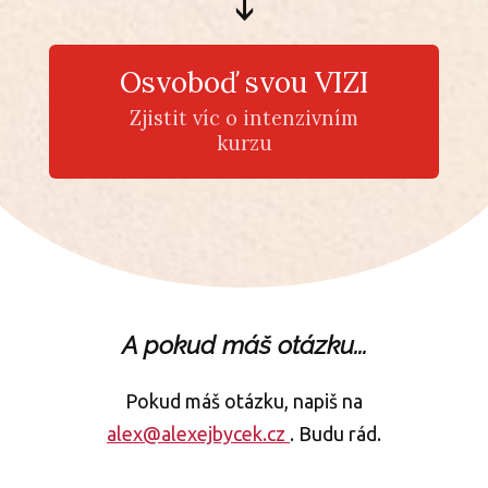
⤵︎
Osvoboď svou VIZI
Zjistit víc o intenzivním
kurzu
A pokud máš otázku...
Pokud máš otázku, napiš na
alex@alexejbycek.cz
. Budu rád.