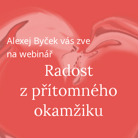
Alexej Byček vás zve
na webinář
Radost
z přítomného
okamžiku