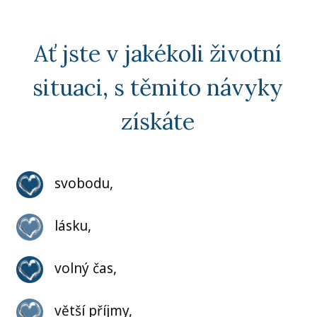
Ať jste v jakékoli životní
situaci, s těmito návyky
získáte
svobodu,
lásku,
volný čas,
větší příjmy,