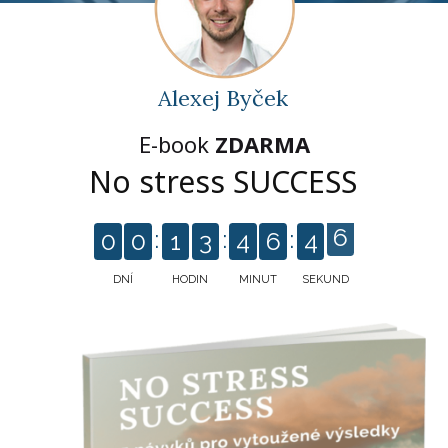
Alexej Byček
E-book
ZDARMA
No stress SUCCESS
0
0
1
3
4
6
4
6
DNÍ
HODIN
MINUT
SEKUND