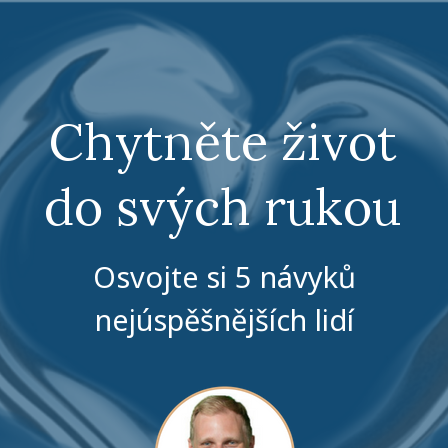
Chytněte život
do svých rukou
Osvojte si 5 návyků
nejúspěšnějších lidí