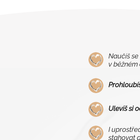
Naučíš se
v běžném d
Prohloubíš
Ulevíš si 
I uprostře
stahovat 