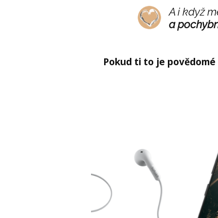
A i když m
a pochybno
Pokud ti to je povědomé 