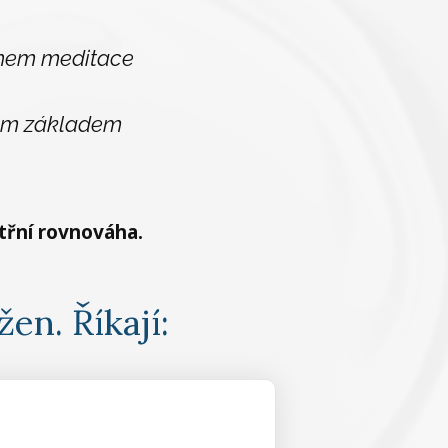
hem meditace
vým základem
třní rovnováha.
žen. Říkají: