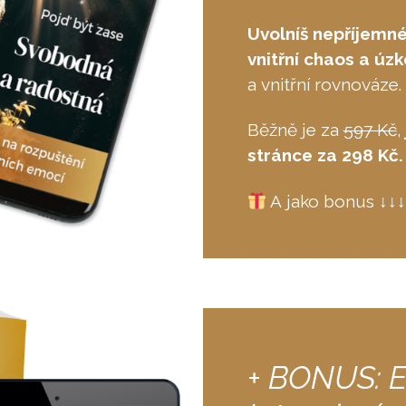
Uvolníš nepříjemn
vnitřní chaos a úzk
a vnitřní rovnováze.
Běžně je za
597 Kč
,
stránce za 298 Kč.
A jako bonus ↓↓
+ BONUS: 