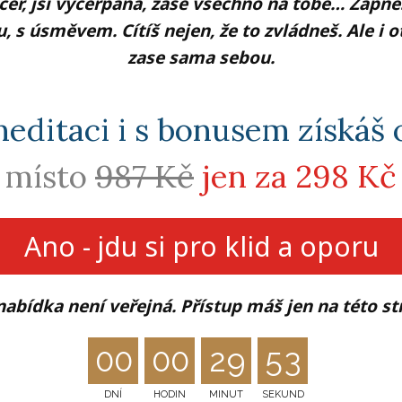
ečer, jsi vyčerpaná, zase všechno na tobě… Zapneš
u, s úsměvem. Cítíš nejen, že to zvládneš. Ale i o
zase sama sebou.
ditaci i s bonusem získáš o
místo
987 Kč
jen za 298 Kč
Ano - jdu si pro klid a oporu
nabídka není veřejná. Přístup máš jen na této st
0
0
0
0
2
9
5
2
DNÍ
HODIN
MINUT
SEKUND