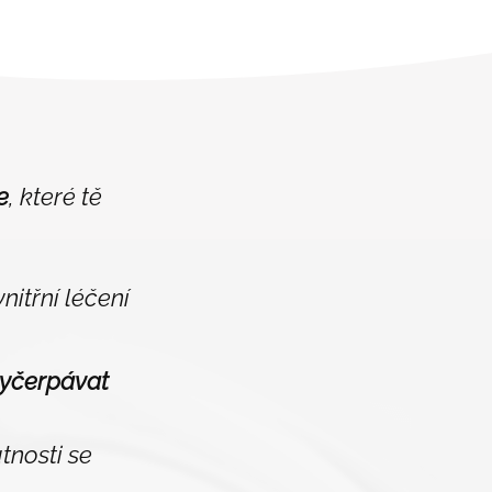
e
, které tě
nitřní léčení
vyčerpávat
tnosti se