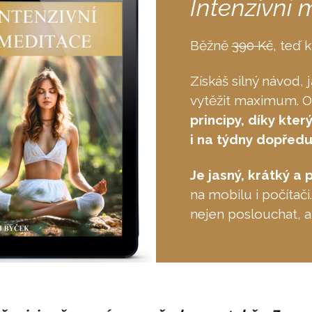
Intenzivní 
Běžně
390 Kč
, teď 
Získáš silný návod,
vytěžit maximum. O
principy, díky kter
i na týdny dopředu
Je jasný, krátký a 
na mobilu i počítači
nejen poslouchat, al