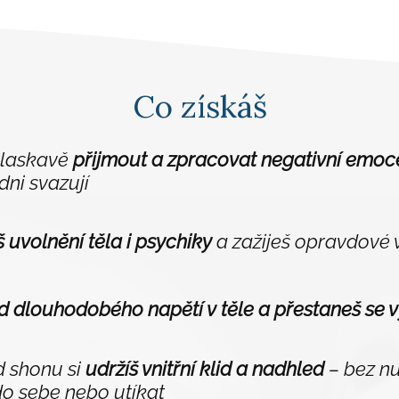
Co získáš
 laskavě
přijmout a zpracovat negativní emoc
ni svazují
 uvolnění těla i psychiky
a zažiješ opravdové v
od dlouhodobého napětí v těle a přestaneš se 
d shonu si
udržíš vnitřní klid a nadhled
– bez nu
do sebe nebo utíkat