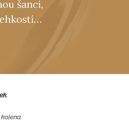
nou šanci,
 lehkostí…
ek.
 kolena.