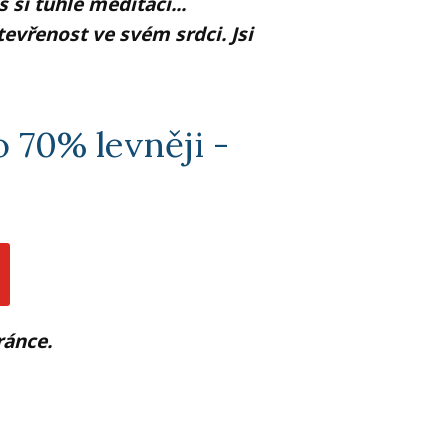
 si tuhle meditaci...
tevřenost ve svém srdci. Jsi
 70% levněji -
ránce.