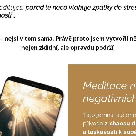
edituješ,
pořád tě něco vtahuje zpátky do stre
stí...
– nejsi v tom sama. Právě proto jsem vytvořil ně
nejen zklidní, ale opravdu podrží.
Meditace n
negativníc
Tato jemná, ale ohr
přivede
z chaosu do
a laskavosti k sobě