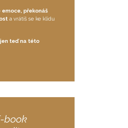
é emoce, překonáš
ost
a vrátíš se ke klidu
jen teď na této
↓
E-book