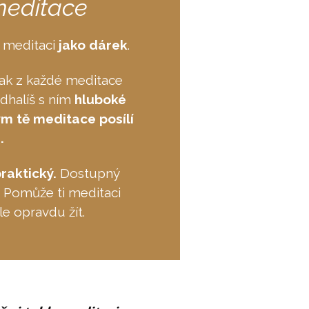
meditace
k meditaci
jako dárek
.
 jak z každé meditace
dhalíš s ním
hluboké
ým tě meditace posílí
.
praktický.
Dostupný
. Pomůže ti meditaci
e opravdu žít.