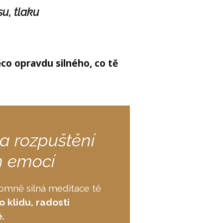
su, tlaku
co opravdu silného, co tě
a rozpuštění
h emocí
omně silná meditace tě
 klidu, radosti
.