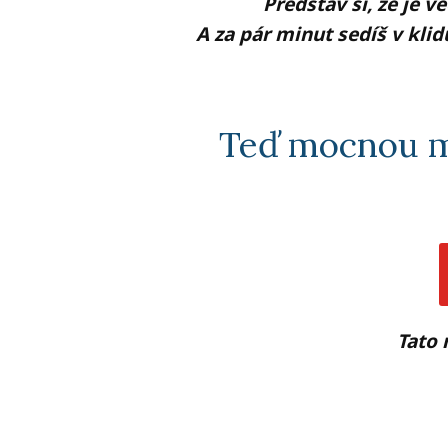
Představ si, že je v
A za pár minut sedíš v klid
Teď mocnou me
Tato 