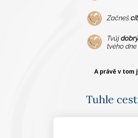
Začneš
cí
Tvůj
dobrý
tvého dne
A právě v tom 
Tuhle cestu