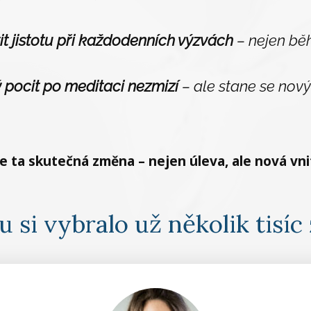
tit jistotu při každodenních výzvách
– nejen bě
 pocit po meditaci nezmizí
– ale stane se no
je ta skutečná změna – nejen úleva, ale nová vni
 si vybralo už několik tisíc 