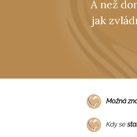
A než dor
jak zvlád
Možná znáš
Kdy se
sta